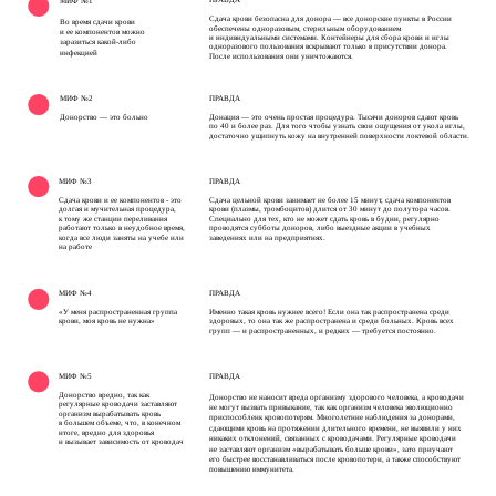
МИФ №1
Сдача крови безопасна для донора — все донорские пункты в России 
Во время сдачи крови 
обеспечены одноразовым, стерильным оборудованием  
и ее компонентов можно 
и индивидуальными системами. Контейнеры для сбора крови и иглы 
заразиться какой-либо 
одноразового пользования вскрывают только в присутствии донора. 
инфекцией
После использования они уничтожаются.
МИФ №2
ПРАВДА
Донорство — это больно
Донация — это очень простая процедура. Тысячи доноров сдают кровь 
по 40 и более раз. Для того чтобы узнать свои ощущения от укола иглы, 
достаточно ущипнуть кожу на внутренней поверхности локтевой области.
МИФ №3
ПРАВДА
Сдача крови и ее компонентов - это 
Сдача цельной крови занимает не более 15 минут, сдача компонентов 
долгая и мучительная процедура, 
крови (плазмы, тромбоцитов) длится от 30 минут до полутора часов.
к тому же станции переливания 
Специально для тех, кто не может сдать кровь в будни, регулярно 
работают только в неудобное время, 
проводятся субботы доноров, либо выездные акции в учебных 
когда все люди заняты на учебе или 
заведениях или на предприятиях.
на работе
МИФ №4
ПРАВДА
«У меня распространенная группа 
Именно такая кровь нужнее всего! Если она так распространена среди 
крови, моя кровь не нужна»
здоровых, то она так же распространена и среди больных. Кровь всех 
групп — и распространенных, и редких — требуется постоянно.
ПРАВДА
МИФ №5
Донорство вредно, так как 
Донорство не наносит вреда организму здорового человека, а кроводачи 
регулярные кроводачи заставляют 
не могут вызвать привыкание, так как организм человека эволюционно 
организм вырабатывать кровь 
приспособленк кровопотерям. Многолетние наблюдения за донорами, 
в большем объеме, что, в конечном 
сдающими кровь на протяжении длительного времени, не выявили у них 
итоге, вредно для здоровья 
никаких отклонений, связанных с кроводачами. Регулярные кроводачи 
и вызывает зависимость от кроводач
не заставляют организм «вырабатывать больше крови», зато приучают 
его быстрее восстанавливаться после кровопотери, а также способствуют 
повышению иммунитета.