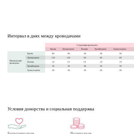
Интервал в днях между кроводачами
Следующая кроводача
Кровь
Эритроциты
Плазма
Тромбоциты
Гранулоциты
60
90
30
30
30
Кровь
120
120
60
60
60
Эритроциты
П
редыдущая 
14
14
14
14
14
Плазма
кров
одача
30
30
30
30
30
Тромбоциты
30
30
30
30
30
Гранулоциты
Условия донорства и социальная поддержка
Безвозмездная 
Возмездная 