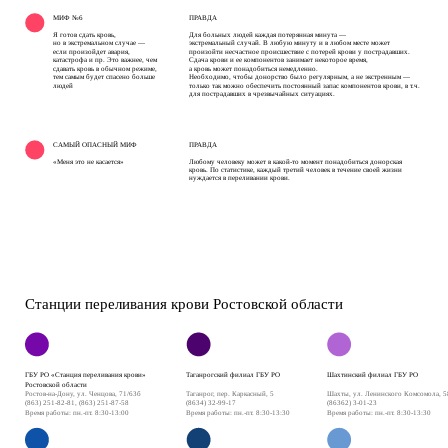
МИФ №6
ПРАВДА
Я готов сдать кровь,  
Для больных людей каждая потерянная минута —  
но в экстремальном случае —
экстремальный случай. В любую минуту и в любом месте может 
если произойдет авария, 
произойти несчастное происшествие с потерей крови у пострадавших.
катастрофа и пр. Это важнее, чем 
Сдача крови и ее компонентов занимает некоторое время, 
сдавать кровь в обычном режиме, 
а кровь может понадобиться немедленно.
тем самым будет спасено больше 
Необходимо, чтобы донорство было регулярным, а не экстренным — 
людей
только так можно обеспечить постоянный запас компонентов крови, в т.ч. 
для пострадавших в чрезвычайных ситуациях.
САМЫЙ ОПАСНЫЙ МИФ
ПРАВДА
«Меня это не касается»
Любому человеку может в какой-то момент понадобиться донорская 
кровь. По статистике, каждый третий человек в течение своей жизни
нуждается в переливании крови.
Станции переливания крови Ростовской области
Таганрогский филиал ГБУ РО
Шахтинский филиал ГБУ РО
ГБУ РО «Станция переливания крови» 
Ростовской области 
Таганрог, пер. Каркасный, 5
Шахты, ул. Ленинского Комсомола, 5
Ростов-на-Дону, ул. Ченцова, 71/63б
(8634) 32-99-17
(86362) 3-01-23
(863) 251-82-81, (863) 251-87-58
Время работы: пн.-пт. 8:30-13:30
Время работы: пн.-пт. 8:30-13:30
Время работы: пн.-пт. 8:30-13:00