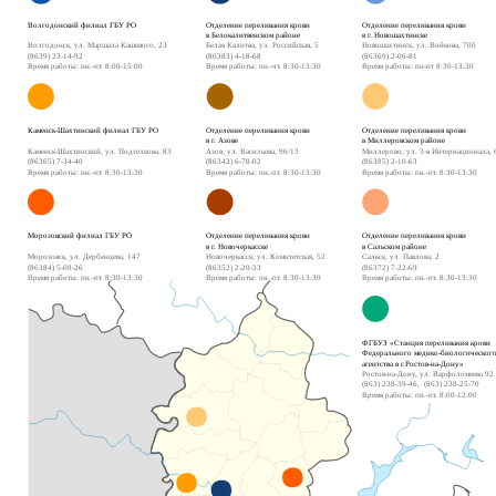
Волгодонский филиал ГБУ РО
Отделение переливания крови 
Отделение переливания крови
в Белокалитвенском районе
в г. Новошахтинске
Волгодонск, ул. Маршала Кашевого, 23
Белая Калитва, ул. Российская, 5
Новошахтинск, ул. Войкова, 70б
(8639) 23-14-92
(86383) 4-18-68
(86369) 2-06-81
Время работы: пн.-пт. 8:00-15:00
Время работы: пн.-чт. 8:30-13:30
Время работы: пн-пт 8:30-13:30
Каменск-Шахтинский филиал ГБУ РО
Отделение переливания крови
Отделение переливания крови
в г. Азове
в Миллеровском районе
Каменск-Шахтинский, ул. Подтелкова, 83
Азов, ул. Васильева, 96/13
Миллерово, ул. 3-я Интернационала, 
(86365) 7-34-40
(86342) 6-78-02
(86385) 2-10-63
Время работы: пн.-пт. 8:30-13:30
Время работы: пн.-пт. 8:30-13:30
Время работы: пн.-пт. 8:30-13:30
Морозовский филиал ГБУ РО 
Отделение переливания крови
Отделение переливания крови
в г. Новочеркасске
в Сальском районе
Морозовск, ул. Дербенцева, 147
Новочеркасск, ул. Комитетская, 52
Сальск, ул. Павлова, 2
(86384) 5-08-26
(86352) 2-20-33
(86372) 7-22-69
Время работы: пн.-пт. 8:30-13:30
Время работы: пн.-пт. 8:30-13:30
Время работы: пн.-пт. 8:30-13:30
ФГБУЗ «Станция переливания крови 
Федерального медико-биологического
агентства в г.Ростов-на-Дону»
Ростов-на-Дону, ул. Варфоломеева 92
(863) 238-39-46,  (863) 238-25-70
Время работы: пн.-пт. 8:00-12:00