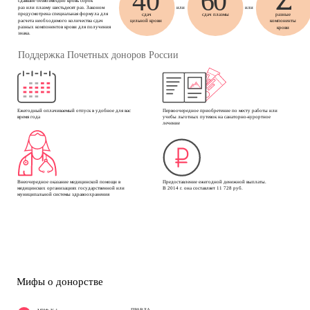
40
60
сдавшие безвозмездно кровь сорок 
или
или
раз или плазму шестьдесят раз. Законом 
предусмотрена специальная формула для 
сдач 
сдач плазмы
разные 
расчета необходимого количества сдач 
цельной крови
компоненты 
разных компонентов крови для получения 
крови
знака. 
Поддержка Почетных доноров России
Ежегодный оплачиваемый отпуск в удобное для вас 
Первоочередное приобретение по месту работы или 
время года
учебы льготных путевок на санаторно-курортное 
лечение
Внеочередное оказание медицинской помощи в 
Предоставление ежегодной денежной выплаты. 
медицинских организациях государственной или 
В 2014 г. она составляет 11 728 руб.
муниципальной системы здравоохранения
Мифы о донорстве
ПРАВДА