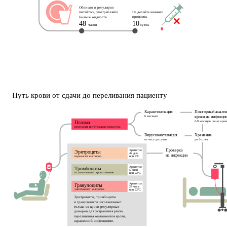
Обильно и регулярно
Не делайте никаких
питайтесь, употребляйте
прививок
больше жидкости
48 
10
часов
 суток
Путь крови от сдачи до переливания пациенту
Карантинизация
Повторный анализ
6 месяцев
крови на инфекци
6-9 месяцев после кров
Плазма
переносит питательные вещества
Вирусинактивация
Хранение
от часа до cуток
до 3-х лет
Хранятся
Проверка 
Эритроциты
42 дня 
на инфекции
переносят кислород
при 4°С
Хранятся
Тромбоциты
5 дней
останавливают кровотечение
при 22°С
Хранятся
Гранулоциты
24 часа
уничтожают микробов
при 22°С
Эритроциты, тромбоциты 
и гранулоциты заготавливают 
только из крови регулярных 
доноров для устранения риска 
переливания компонентов крови,
зараженной инфекциями.