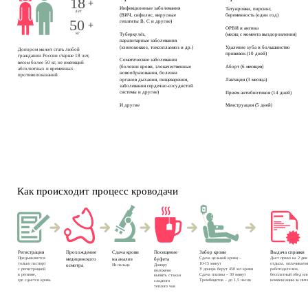
18
+
Инфекционные заболевания 
Татуировки, пирсинг, 
лет
(ВИЧ, сифилис, вирусные 
беременность (один год)
50
гепатиты B, C и другие)
+
ОРВИ и ангина
кг
Туберкулёз,
(месяц с момента выздоровления)
паразитарные заболевания
(эхинококкоз, токсоплазмоз и др.)
Удаление зуба и большинство 
Донором может стать любой 
прививок (10 дней)
гражданин России старше 18 лет, 
Соматические заболевания
весом более 50 кг, не имеющий
(болезни крови, злокачественные 
Аборт (6 месяцев)
абсолютных и временных 
новообразования, болезни 
противопоказаний
органов дыхания, пищеварения,
Лактация (3 месяца)
заболевания сердечно-сосудистой 
системы и другие)
Прием антибиотиков (14 дней)
И другие
Менструация (5 дней)
Как происходит процесс кроводачи
Регистрация
Прохождение 
Сдача крови 
Посещение 
Забор крови
Выдача справки
Предъявляется 
Сдача цельной крови – 
Дает право на 2 дня
медицинского 
на анализ
буфета
только паспорт 
10-15 минут
отдыха, оплачивае
Из пальца
Донору 
осмотра
с регистрацией 
У донора берут 450 мл крови
работодателем, 
положено 
в регионе, 
Сдача плазмы – 30 минут
бесплатный обед ил
выпить стакан 
где сдается кровь
Тромбоцитов – до 1,5 часов
компенсацию за пит
сладкого 
теплого чая