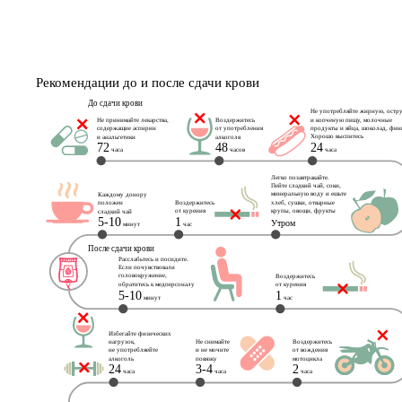
Рекомендации до и после сдачи крови
До сдачи крови
Не употребляйте жирную, остр
и копченую пищу, молочные 
Не принимайте лекарства, 
Воздержитесь 
продукты и яйца, шоколад, фини
содержащие аспирин 
от употребления 
Хорошо выспитесь 
и анальгетики
алкоголя
72
48
24
 часа
 часов
 часа
Легко позавтракайте.
Пейте сладкий чай, соки,
минеральную воду и ешьте 
Каждому донору 
Воздержитесь
хлеб, сушки, отварные 
положен
от курения
крупы, овощи, фрукты
сладкий чай
5-10
1
Утром
 минут
 час
После сдачи крови
Расслабьтесь и посидите.
Если почувствовали 
головокружение, 
Воздержитесь
обратитесь к медперсоналу
от курения
5-10
1
 минут
 час
Избегайте физических
нагрузок, 
Не снимайте 
Воздержитесь
не употребляейте 
и не мочите
от вождения
алкоголь
повязку
мотоцикла
24
3-4
2
 часа
 часа
 часа