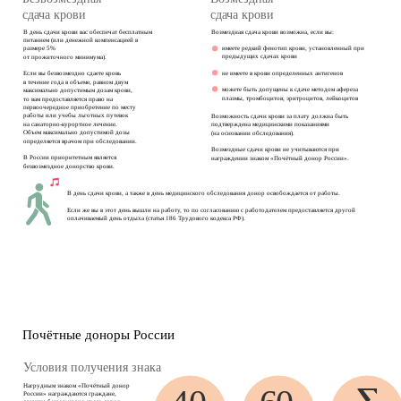
сдача крови
сдача крови
В день сдачи крови вас обеспечат бесплатным 
Возмездная сдача крови возможна, если вы:
питанием (или денежной компенсацией в 
имеете редкий фенотип крови, установленный при 
размере 5% 
предыдущих сдачах крови 
от прожиточного минимума).
не имеете в крови определенных антигенов 
Если вы безвозмездно сдаете кровь 
в течение года в объеме, равном двум 
можете быть допущены к сдаче методом афереза 
максимально допустимым дозам крови, 
плазмы, тромбоцитов, эритроцитов, лейкоцитов 
то вам предоставляется право на 
первоочередное приобретение по месту 
работы или учебы льготных путевок 
Возможность сдачи крови за плату должна быть 
на санаторно-курортное лечение. 
подтверждена медицинскими показаниями 
Объем максимально допустимой дозы 
(на основании обследования).
определяется врачом при обследовании.
Возмездные сдачи крови не учитываются при 
В России приоритетным является 
награждении знаком «Почётный донор России».
безвозмездное донорство крови.
В день сдачи крови, а также в день медицинского обследования донор освобождается от работы. 
Если же вы в этот день вышли на работу, то по согласованию с работодателем предоставляется другой 
оплачиваемый день отдыха (статья 186 Трудового кодекса РФ).
Почётные доноры России
Условия получения знака  
Нагрудным знаком «Почётный донор 
России» награждаются граждане, 