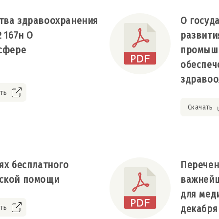
тва здравоохранения
О госуд
 167н О
развити
 сфере
промышл
обеспеч
здравоо
ть
Скачать
ях бесплатного
Перечен
нской помощи
важнейш
для мед
ть
декабря 