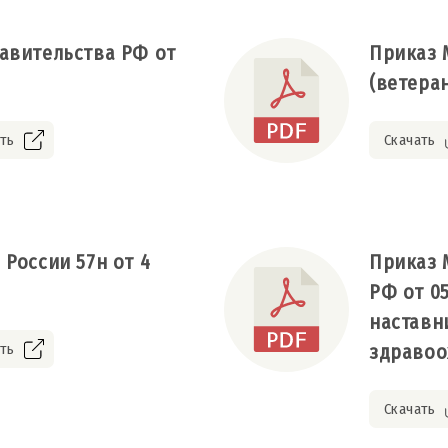
авительства РФ от
Приказ М
(ветера
ть
Скачать
России 57н от 4
Приказ 
РФ от 05
наставн
ть
здравоо
Скачать