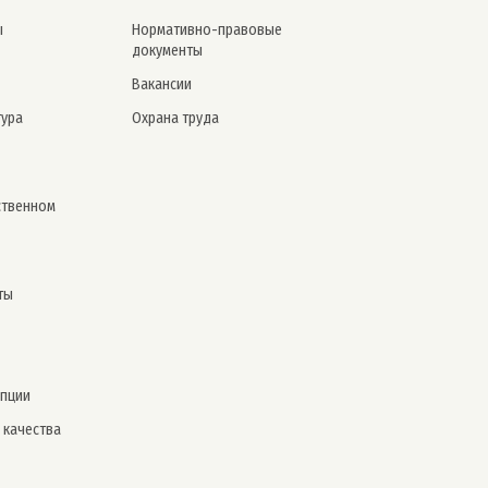
ы
Нормативно-правовые
документы
Вакансии
тура
Охрана труда
ственном
ты
упции
 качества