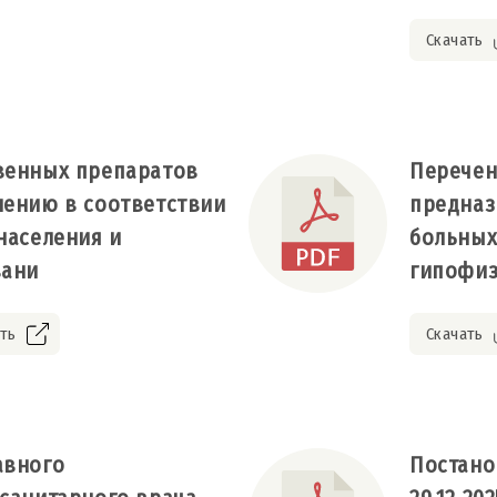
Скачать
венных препаратов
Перечен
лению в соответствии
предназ
населения и
больных
вани
гипофиз
ть
Скачать
авного
Постано