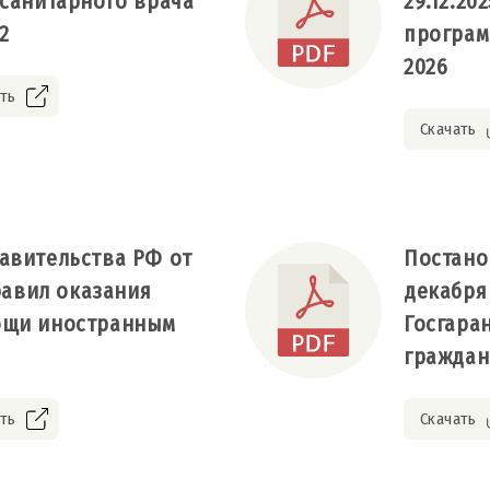
 санитарного врача
29.12.2
2
програм
2026
ть
Скачать
авительства РФ от
Постано
Правил оказания
декабря
ощи иностранным
Госгара
граждан
ть
Скачать