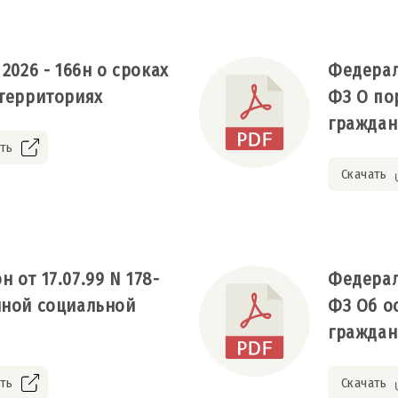
2026 - 166н о сроках
Федерал
 территориях
ФЗ О по
граждан
ть
Скачать
 от 17.07.99 N 178-
Федераль
нной социальной
ФЗ Об о
граждан
ть
Скачать