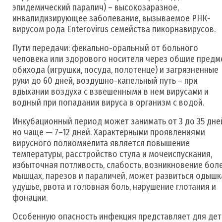
эпидемический паралич) – высокозаразное,
инвалидизирующее заболевание, вызываемое РНК-
вирусом рода Enterovirus семейства пикорнавирусов.
Пути передачи: фекально-оральный от больного
человека или здорового носителя через общие предм
обихода (игрушки, посуда, полотенце) и загрязненные
руки до 60 дней, воздушно-капельный путь – при
вдыхании воздуха с взвешенными в нем вирусами и
водный при попадании вируса в организм с водой.
Инкубационный период может занимать от 3 до 35 дне
но чаще — 7–12 дней. Характерными проявлениями
вирусного полиомиелита является повышение
температуры, расстройство стула и мочеиспускания,
избыточная потливость, слабость, возникновение бол
мышцах, парезов и параличей, может развиться одышк
удушье, рвота и головная боль, нарушение глотания и
фонации.
Особенную опасность инфекция представляет для дет