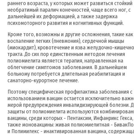
раннего возраста, у которых может развиться стойкий
необратимый паралич конечностей, чаще всего ног, с
дальнейшей их деформацией, а также задержка
психомоторного развития и когнитивных функций.
Кроме того, возможны и другие осложнения, такие как
воспаление легких (пневмония), сердечной мышцы
(миокардит), кровотечение и язва желудочно-кишечн
тракта. До сих пор единственным методом лечения
полиомиелита является терапия, направленная на
облегчение симптомов заболевания. В дальнейшем
больному потребуется длительная реабилитация и
санаторно-курортное лечение.
Поэтому специфическая профилактика заболевания с
использованием вакцин остается исключительно важн
мерой предупреждения инвалидизирующей болезни. Д
защиты от полиомиелита используются комбинирова
вакцины, среди которых - Пентаксим, Инфанрикс Гекса,
также моновакцины: живая полиомиелитная - БивакП
и Полимилекс - инактивированная вакцина, содержащ