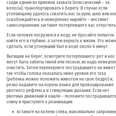
сзади одним из приемов захвата (классический – за
волосы), транспортировать к берегу. В случае если
утопающему удалось схватить вас за руки, шею или ног
освобождайтесь и немедленно ныряйте – инстинкт
самосохранения заставит потерпевшего вас отпустить
Если человек погрузился в воду, не бросайте попыток
найти его в глубине, а затем вернуть к жизни. Это мож
сделать, если утонувший был в воде около 6 минут.
Вытащив на берег, осмотрите потерпевшего: рот и нос
могут быть забиты тиной или песком, их надо немедле
очистить. Затем переверните пострадавшего на живот
так чтобы голова оказалась ниже уровня его таза
(ребенка можно положить животом на свое бедро) и,
резко надавите на корень языка для провоцирования
рвотного рефлекса и стимуляции дыхания. Если нет
рвотных движений и кашля – положите пострадавшего
спину и приступите к реанимации:
встаньте на колени слева, максимально запрокин