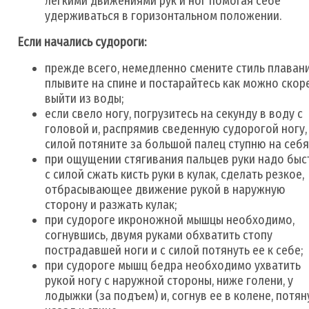
легкими движениями рук и ног помогая себе
удерживаться в горизонтальном положении.
Если начались судороги:
прежде всего, немедленно смените стиль плаван
плывите на спине и постарайтесь как можно скор
выйти из воды;
если свело ногу, погрузитесь на секунду в воду с
головой и, распрямив сведенную судорогой ногу,
силой потяните за большой палец ступню на себя
при ощущении стягивания пальцев руки надо быс
с силой сжать кисть руки в кулак, сделать резкое,
отбрасывающее движение рукой в наружную
сторону и разжать кулак;
при судороге икроножной мышцы необходимо,
согнувшись, двумя руками обхватить стопу
пострадавшей ноги и с силой потянуть ее к себе;
при судороге мышц бедра необходимо ухватить
рукой ногу с наружной стороны, ниже голени, у
лодыжки (за подъем) и, согнув ее в колене, потян