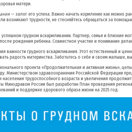
доровья матери.
вания
— залог его успеха. Важно начать кормление как можно ра
сли возникают трудности, не стесняйтесь обращаться за помощь
успешном грудном вскармливании. Партнер, семья и близкие мо
после рождения ребенка. Совместное участие и понимание делаю
ния важности грудного вскармливания. Этот естественный и цен
вать радость материнства. Заботьтесь о себе и своем малыше, в
ционального проекта «Продолжительная и активная жизнь», це
оду. Министерством здравоохранения Российской Федерации пре
и населения трудоспособного возраста и увеличения продолжит
 Минздравом России был разработан План проведения региона
еваний и поддержке здорового образа жизни на 2025 год.