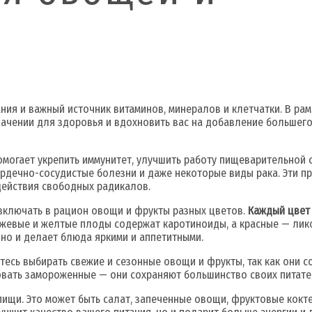
ния и важный источник витаминов, минералов и клетчатки. В ра
начении для здоровья и вдохновить вас на добавление большего
могает укрепить иммунитет, улучшить работу пищеварительной с
сердечно-сосудистые болезни и даже некоторые виды рака. Эти п
действия свободных радикалов.
включать в рацион овощи и фрукты разных цветов.
Каждый цвет
ранжевые и желтые плоды содержат каротиноиды, а красные — ли
 но и делает блюда яркими и аппетитными.
тесь выбирать свежие и сезонные овощи и фрукты, так как они 
вать замороженные — они сохраняют большинство своих питате
ищи. Это может быть салат, запеченные овощи, фруктовые кокт