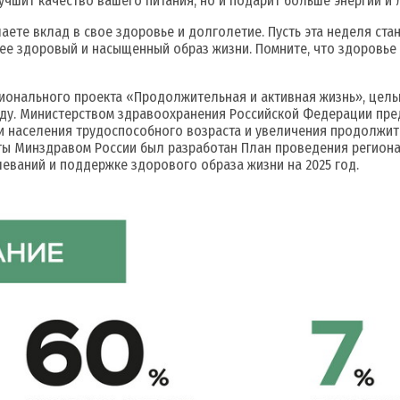
лучшит качество вашего питания, но и подарит больше энергии и 
ете вклад в свое здоровье и долголетие. Пусть эта неделя ста
ее здоровый и насыщенный образ жизни. Помните, что здоровье 
ционального проекта «Продолжительная и активная жизнь», це
оду. Министерством здравоохранения Российской Федерации пре
и населения трудоспособного возраста и увеличения продолжит
 Минздравом России был разработан План проведения региона
еваний и поддержке здорового образа жизни на 2025 год.